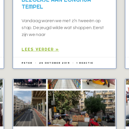
TEMPEL
Vandaag waren we met z’n tweeën op
stap. De jeugd wilde wat shoppen. Eerst
zijn we naar
LEES VERDER »
PETER
24 OKTOBER 2019
1 REACTIE