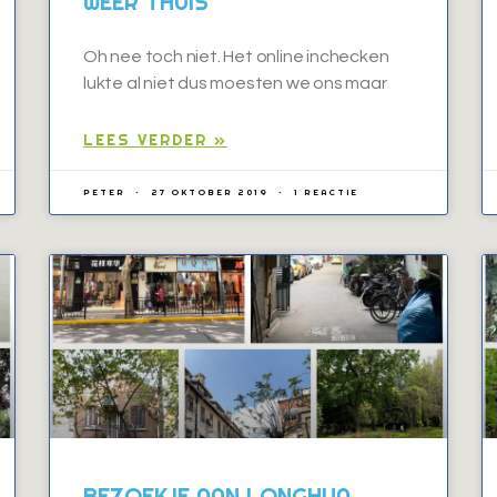
WEER THUIS
Oh nee toch niet. Het online inchecken
lukte al niet dus moesten we ons maar
LEES VERDER »
PETER
27 OKTOBER 2019
1 REACTIE
BEZOEKJE AAN LONGHUA