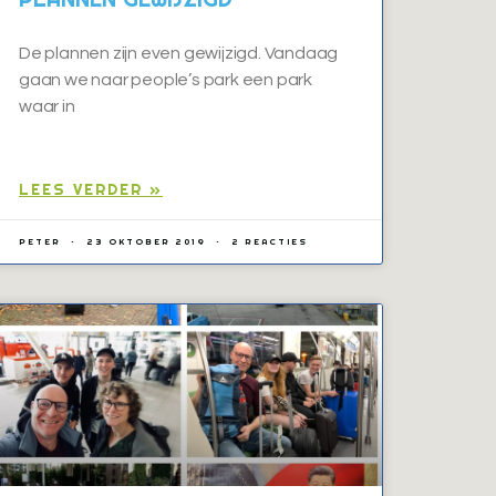
De plannen zijn even gewijzigd. Vandaag
gaan we naar people’s park een park
waar in
LEES VERDER »
PETER
23 OKTOBER 2019
2 REACTIES