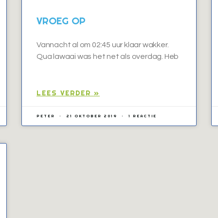
VROEG OP
Vannacht al om 02:45 uur klaar wakker.
Qua lawaai was het net als overdag. Heb
LEES VERDER »
PETER
21 OKTOBER 2019
1 REACTIE